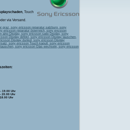
isplayschaden
, Touch
der via Versand.
ur graz
sony ericsson reparatur salzburg
sony
y ericsson reparatur österreich
sony ericsson
n aino Display
sony ericsson satio Display
sony
csson Display defekt
sony ericsson Display tauschen
ricsson Display dunkel
sony ericsson Display
rsatz
sony ericsson Touch kaputt
sony ericsson
 tauschen
sony ericsson Glas wechseln
sony ericsson
szeiten:
 - 19.00 Uhr
 - 20.00 Uhr
 18.00 Uhr