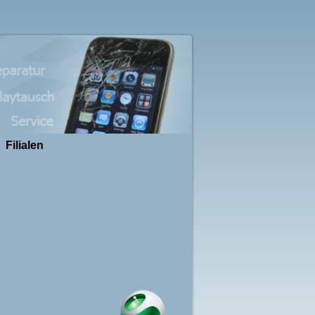
Filialen