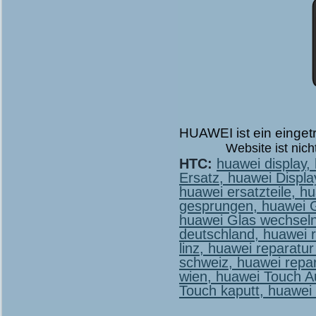
HUAWEI ist ein einge
Website ist nic
HTC:
huawei display
Ersatz
huawei Displa
huawei ersatzteile
hu
gesprungen
huawei G
huawei Glas wechsel
deutschland
huawei r
linz
huawei reparatur
schweiz
huawei repar
wien
huawei Touch A
Touch kaputt
huawei 