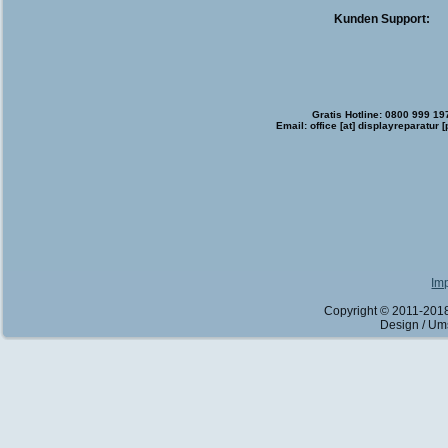
Kunden Support:
Gratis Hotline: 0800 999 19
Email: office [at] displayreparatur [
Im
Copyright © 2011-2018
Design / Um