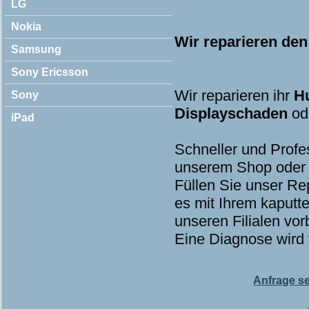
LG
Nokia
Wir reparieren de
Samsung
Sony Ericsson
Wir reparieren ihr
H
Sony
Displayschaden
od
iPad
Schneller und Profe
unserem Shop oder 
Füllen Sie unser Re
es mit Ihrem kaputt
unseren Filialen vorb
Eine Diagnose wird v
Anfrage s